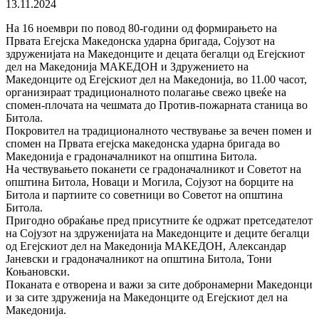
13.11.2024
На 16 ноември по повод 80-години од формирањето на
Првата Егејска Македонска ударна бригада, Сојузот на
здруженијата на Македонците и децата бегалци од Егејскиот
дел на Македонија МАКЕДОН и Здружението на
Македонците од Егејскиот дел на Македонија, во 11.00 часот,
организираат традиционалното полагање свежо цвеќе на
спомен-плочата на чешмата до Против-пожарната станица во
Битола.
Покровител на традиционалното чествување за вечен помен и
спомен на Првата егејска македонска ударна бригада во
Македонија е градоначалникот на општина Битола.
На чествувањето поканети се градоначалникот и Советот на
општина Битола, Новаци и Могила, Сојузот на борците на
Битола и партиите со советници во Советот на општина
Битола.
Пригодно обраќање пред присутните ќе одржат претседателот
на Сојузот на здруженијата на Македонците и деците бегалци
од Егејскиот дел на Македонија МАКЕДОН, Александар
Јаневски и градоначалникот на општина Битола, Тони
Коњановски.
Поканата е отворена и важи за сите добронамерни Македонци
и за сите здруженија на Македонците од Егејскиот дел на
Македонија.