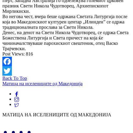
Перт, Западна Австралија го одбележува големиот црковен
празник Свети Никола Чудотворец, Архиепископот
Мирликиски.
Во негова чест, вчера беше одржана Светата Литургија после
која во Македонскиот културен центар „Илинден” се одржа
традиционалната прослава за Свети Никола.
Денес, на денот на Свети Никола Чудотворец, се одржа Света
Божествена Литургија и Света причест на која ќе
чининачалствуваше парохискиот свештеник, отец Васко
Трајчевски.
Post Views:
816
Facebook
Back To Top
Twitter
Матица на иселениците од Македонија
МАТИЦА НА ИСЕЛЕНИЦИТЕ ОД МАКЕДОНИЈА