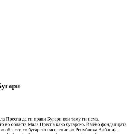
Бугари
ла Преспа да ги прави Бугари кои таму ги нема.
то во областа Мала Преспа како бугарско. Имено фондацијата
 во области со бугарско население во Република Албанија.