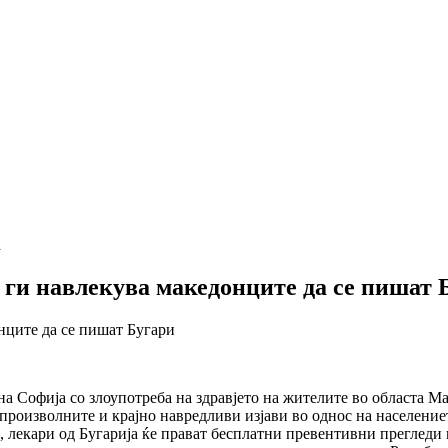
а
 ги навлекува македонците да се пишат 
 Софија со злоупотреба на здравјето на жителите во областа Ма
роизволните и крајно навредливи изјави во однос на население
а, лекари од Бугарија ќе прават бесплатни превентивни прегледи