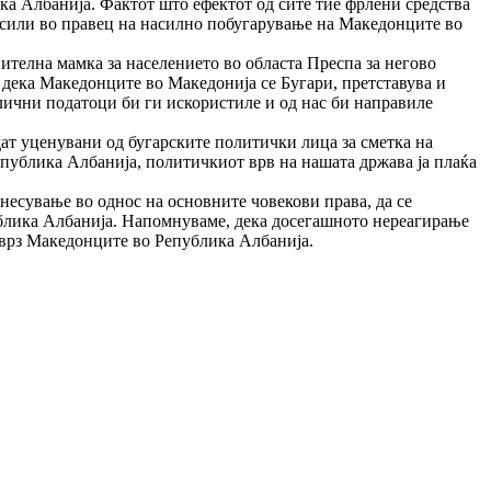
а Албанија. Фактот што ефектот од сите тие фрлени средства
е сили во правец на насилно побугарување на Македонците во
нителна мамка за населението во областа Преспа за негово
 дека Македонците во Македонија се Бугари, претставува и
лични податоци би ги искористиле и од нас би направиле
т уценувани од бугарските политички лица за сметка на
епублика Албанија, политичкиот врв на нашата држава ја плаќа
есување во однос на основните човекови права, да се
блика Албанија. Напомнуваме, дека досегашното нереагирање
 врз Македонците во Република Албанија.