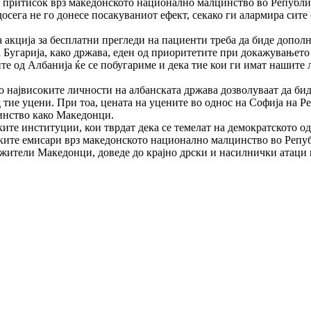
н притисок врз македонското национално малцинство во Републик
осега не го донесе посакуваниот ефект, секако ги алармира сит
а акција за бесплатни прегледи на пациенти треба да биде допол
а Бугарија, како држава, еден од приоритетите при докажувањето
е од Албанија ќе се побугариме и дека тие кои ги имат нашите 
највисоките личности на албанската држава дозволуваат да бида
тие уцени. При тоа, цената на уцените во однос на Софија на Р
инство како Македонци.
е институции, кои тврдат дека се темелат на демократското одн
ските емисари врз македонското национално малцинство во Репу
 жители Македонци, доведе до крајно дрски и насилнички атаци