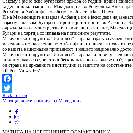
Секому е јасно дека бугарската држава со години врши невиде
за денационализација на Македонците во Република Албанија д
Република Албанија, а особено во областа Мала Преспа.
И на Македонците низ цела Албанија им е јасно дека најавенат
изјаснување како Бугари на претстојниот попис во Албанија. З
одржувњето на монструозната измислица дека, ние, Македонцит
Бугари на хартија со измама на пописните резултати.
Македонското друштво “Илинден“-Тирана изразува жалење што 
македонското население во Албанија и што потклекнуваат пред 
со нашата национална припадност и нашето национално досто
Македонското друштво “Илинден“-Тирана ги повикува европскит
позанимаваат со суровото и бескрупулозно нафрлање на бугар
од страна на државните институции за заштита на сопствените
Post Views:
602
Facebook
Back To Top
Twitter
Матица на иселениците од Македонија
МАТИЦА НА ИСЕЛЕНИЦИТЕ ОД МАКЕДОНИЈА