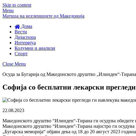
Skip to content
Menu
Матица на иселениците од Македонија
Дома
Вести
Дијаспора
Интервјуа
Колумни и анализи
Спорт
Close Menu
Осуда за Бугарија од Македонското друштво „Илинден“-Тиран
Софија со бесплатни лекарски прегледи
22.08.2023
Македонското друштво “Илинден“-Тирана ги осудува обидите на
Македонското друштво “Илинден“-Тирана најостро ги осудува п
„Бугарска меморија“ објави дека од 18 до 20 август 2023 годин