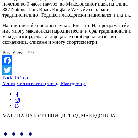
почеток во 9 часот наутро, во Македонскиот парк на улица
387 National Park Road, Kinglake West, ќе се одржи
традиционалниот Годишен македонски национален пикник.
На пикникот ќе настапи групата Елегант. На програмата ќе
има многу македонски народни песни и ора, традиционални
македонски јадења, а за децата е обезбедена забава во
скокалница, сликање и многу спортски игри.
Post Views:
795
Facebook
Back To Top
Twitter
Матица на иселениците од Македонија
МАТИЦА НА ИСЕЛЕНИЦИТЕ ОД МАКЕДОНИЈА