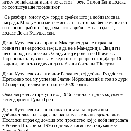
играч во најсилната лига во светот“, рече Симон Банк додека
го соопштуваше победникот.
„Се разбира, многу сум горд и среќен што ја добивам оваа
награда. Многумина ми помогнаа на патот, кој беше исполнет
со напорна работа. Горд сум што ја добивам наградава“,
додаде Дејан Кулушевски.
Дејан Кулушевски е првиот Македонецд кој е играч на
годината на европска земја, а да не е Македонија. Двајцата
негови родители се од Охрид, а тој е роден во Шведска.
Порано настапуваше за македонската репрезентација до 16
години, но потоа одлучи да ги брани боите на Шведска.
Дејан Кулушевски е вториот Балканец кој добива Гулдболен.
Претходно тоа му успеа на Златан Ибрахимовиќ и тоа во дури
12 наврати, последниот пат во 2020 година.
Оваа награда датира уште од 1946 година, а прв освојувач е
легендарниот Гунар Грен.
Дејан Кулушевски ја продолжи низата на играчи кои ја
добиваат оваа награда, а не настапуваат во шведската лига.
Последен играч од домашното првенство кој ја доби наградата
е Роланд Нилсон во 1996 година, а тогаш настапуваше за
Хелсинбориј.