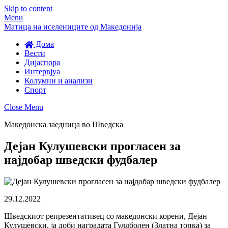
Skip to content
Menu
Матица на иселениците од Македонија
Дома
Вести
Дијаспора
Интервјуа
Колумни и анализи
Спорт
Close Menu
Македонска заедница во Шведска
Дејан Кулушевски прогласен за
најдобар шведски фудбалер
29.12.2022
Шведскиот репрезентативец со македонски корени, Дејан
Кулушевски, ја доби наградата Гулдболен (Златна топка) за