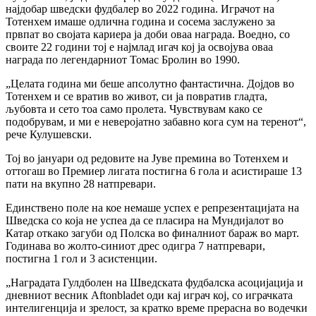
најдобар шведски фудбалер во 2022 година. Играчот на
Тотенхем имаше одлична година и сосема заслужено за
првпат во својата кариера ја доби оваа награда. Воедно, со
своите 22 години тој е најмлад игач кој ја освојува оваа
награда по легендарниот Томас Бролин во 1990.
„Целата година ми беше апсолутно фантастична. Дојдов во
Тотенхем и се вратив во живот, си ја повратив гладта,
љубовта и сето тоа само пролета. Чувствувам како се
подобрувам, и ми е неверојатно забавно кога сум на теренот“,
рече Кулушевски.
Тој во јануари од редовите на Јуве премина во Тотенхем и
оттогаш во Премиер лигата постигна 6 гола и асистираше 13
пати на вкупно 28 натпревари.
Единствено поле на кое немаше успех е репрезентацијата на
Шведска со која не успеа да се пласира на Мундијалот во
Катар откако загуби од Полска во финалниот бараж во март.
Годинава во жолто-синиот дрес одигра 7 натпревари,
постигна 1 гол и 3 асистенции.
„Наградата Гулдболен на Шведската фудбалска асоцијација и
дневниот весник Aftonbladet оди кај играч кој, со играчката
интелигенција и зрелост, за кратко време прерасна во водечки